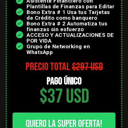
Asistente Financiero con
Plantillas de Finanzas para Editar
Bono Extra # 1 U
sa tus Tarjetas
de Crédito como banquero
Bono Extra # 2 A
utomatiza tus
finanzas sin esfuerzo
ACCESO Y ACTUALIZACIONES DE
POR VIDA
Grupo de Networking en
WhatsApp
precio totaL
$297 USD
pago único
$37 USD
Quiero la super oferta!