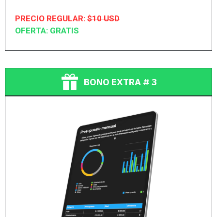
PRECIO REGULAR:
$10 USD
OFERTA: GRATIS
BONO EXTRA # 3